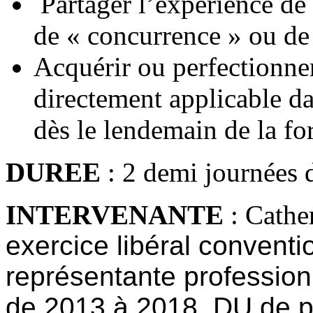
Partager l’expérience de 
de « concurrence » ou de
Acquérir ou perfectionner
directement applicable da
dès le lendemain de la fo
DUREE
: 2 demi journées 
INTERVENANTE
: Cath
exercice libéral convent
représentante professio
de 2013 à 2018,
DU de p